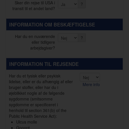
Sker din rejse til USA i
?
transit til et andet land?
INFORMATION OM BESKÆFTIGELSE
Har du en nuværende
?
eller tidligere
arbejdsgiver?
INFORMATION TIL REJSENDE
Har du et fysisk eller psykisk
lidelse, eller er du afhængig af eller
Mere info
bruger stoffer, eller har du i
øjeblikket nogle af de følgende
sygdomme (smitsomme
sygdomme er specificeret i
henhold til section 361(b) of the
Public Health Service Act):
Ulcus molle
Gonoré