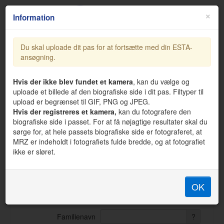
×
Information
Du skal uploade dit pas for at fortsætte med din ESTA-
ansøgning.
support@official-esta.com
Ansøg om ESTA
Hvis der ikke blev fundet et kamera
, kan du vælge og
uploade et billede af den biografiske side i dit pas. Filtyper til
Indtast venligst alle de ønskede oplysninger. Hvert medlem af
upload er begrænset til GIF, PNG og JPEG.
din rejsegruppe skal udfylde en separat ansøgning. Angiv
Hvis der registreres et kamera,
kan du fotografere den
venligst alle svar på engelsk. Alle felter er obligatoriske.
biografiske side i passet. For at få nøjagtige resultater skal du
Ansøgninger behandles straks efter indsendelse, og der sendes
sørge for, at hele passets biografiske side er fotograferet, at
en bekræftelse via e-mail.
MRZ er indeholdt i fotografiets fulde bredde, og at fotografiet
ikke er sløret.
OPLYSNINGER OM ANSØGEREN
OK
Fornavn (givet)
?
Familienavn
?