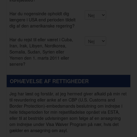
Har du nogensinde opholdt dig
længere i USA end perioden tildelt
dig af den amerikanske regering?
Har du rejst til eller været i Cuba,
Iran, Irak, Libyen, Nordkorea,
Somalia, Sudan, Syrien eller
Yemen den 1. marts 2011 eller
senere?
OPHÆVELSE AF RETTIGHEDER
Jeg har læst og forstår, at jeg hermed giver afkald på min ret
til revurdering eller anke af en CBP (U.S. Customs and
Border Protection)-embedsmands beslutning om indrejse i
hele tidsperioden for min rejsetilladelse opnået via ESTA,
eller til at bestride udvisningen som følge af en ansøgning
om indrejse under Visa Waiver Program på nær, hvis det
gælder en ansøgning om asyl.