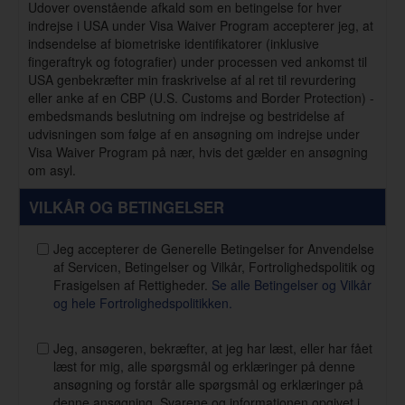
Udover ovenstående afkald som en betingelse for hver
indrejse i USA under Visa Waiver Program accepterer jeg, at
indsendelse af biometriske identifikatorer (inklusive
fingeraftryk og fotografier) under processen ved ankomst til
USA genbekræfter min fraskrivelse af al ret til revurdering
eller anke af en CBP (U.S. Customs and Border Protection) -
embedsmands beslutning om indrejse og bestridelse af
udvisningen som følge af en ansøgning om indrejse under
Visa Waiver Program på nær, hvis det gælder en ansøgning
om asyl.
VILKÅR OG BETINGELSER
Jeg accepterer de Generelle Betingelser for Anvendelse
af Servicen, Betingelser og Vilkår, Fortrolighedspolitik og
Frasigelsen af Rettigheder.
Se alle Betingelser og Vilkår
og hele Fortrolighedspolitikken.
Jeg, ansøgeren, bekræfter, at jeg har læst, eller har fået
læst for mig, alle spørgsmål og erklæringer på denne
ansøgning og forstår alle spørgsmål og erklæringer på
denne ansøgning. Svarene og informationen opgivet i