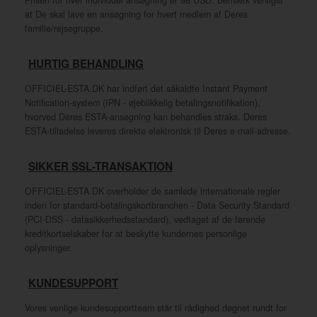
Prisen for hver individuel ansøgning er 98 USD. Bemærk venligst
at De skal lave en ansøgning for hvert medlem af Deres
familie/rejsegruppe.
HURTIG BEHANDLING
OFFICIEL-ESTA.DK har indført det såkaldte Instant Payment
Notification-system (IPN - øjeblikkelig betalingsnotifikation),
hvorved Deres ESTA-ansøgning kan behandles straks. Deres
ESTA-tilladelse leveres direkte elektronisk til Deres e-mail-adresse.
SIKKER SSL-TRANSAKTION
OFFICIEL-ESTA.DK overholder de samlede internationale regler
inden for standard-betalingskortbranchen - Data Security Standard
(PCI-DSS - datasikkerhedsstandard), vedtaget af de førende
kreditkortselskaber for at beskytte kundernes personlige
oplysninger.
KUNDESUPPORT
Vores venlige kundesupportteam står til rådighed døgnet rundt for